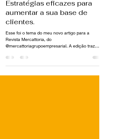
Clilson Filippetti
Jul 19, 2024
1 min read
Estratégias eficazes para
aumentar a sua base de
clientes.
Esse foi o tema do meu novo artigo para a
Revista Mercattoria, do
@mercattoriagrupoempresarial. A edição traz
grandes novidades do setor...