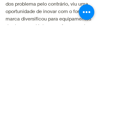
dos problema pelo contrário, viu uma 
oportunidade de inovar com o força da 
marca diversificou para equipamentos 
de viagem, relógios e perfumes onde 
sua receita de canivetes e facas 
representava 95% e hoje representa 
35%.
Vc concorda que uma empresa que 
pensa em ser longeva, passar por 
gerações, seus líderes 
obrigatoriamente tem que priorizar as 
pessoas em vez dos lucros a qualquer 
preço ?
Livro : O Jogo Infinito 
do Simon Sinek, 
uma dica do 
#CarlosBush
. 