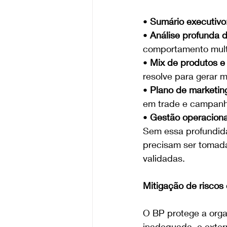
• 
Sumário executivo
• 
Análise profunda 
comportamento mult
• 
Mix de produtos e 
resolve para gerar 
• 
Plano de marketin
em trade e campanh
• 
Gestão operacional
Sem essa profundidad
precisam ser tomada
validadas.
Mitigação de riscos
O BP protege a organ
inadequada, e exter