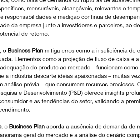
ecíficos, mensuráveis, alcançáveis, relevantes e tempo
 de responsabilidades e medição contínua de desempe
idade da empresa junto a investidores e parceiros, ao d
otencial de retorno.
, o 
Business Plan
 mitiga erros como a insuficiência de c
uada. Elementos como a projeção de fluxo de caixa e a 
– adequação do produto ao mercado – funcionam como 
ue a indústria descarte ideias apaixonadas – muitas ve
m análise prévia – que consumem recursos preciosos. 
quisa e Desenvolvimento (P&D) oferece insights profu
nsumidor e as tendências do setor, validando a premi
eendimento.
o
, o 
Business Plan
 aborda a ausência de demanda de 
orama geral do mercado e a análise do cenário compe