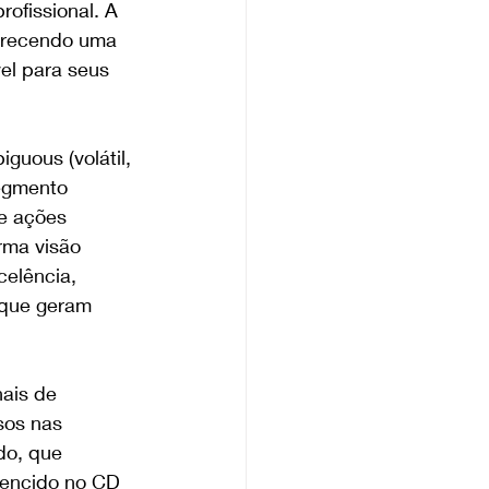
ofissional. A 
ferecendo uma 
vel para seus 
guous (volátil, 
egmento 
e ações 
rma visão 
celência, 
 que geram 
ais de 
sos nas 
do, que 
vencido no CD 