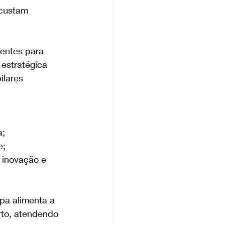
 custam 
ientes para 
 estratégica 
ilares 
a;
e;
 inovação e 
pa alimenta a 
to, atendendo 