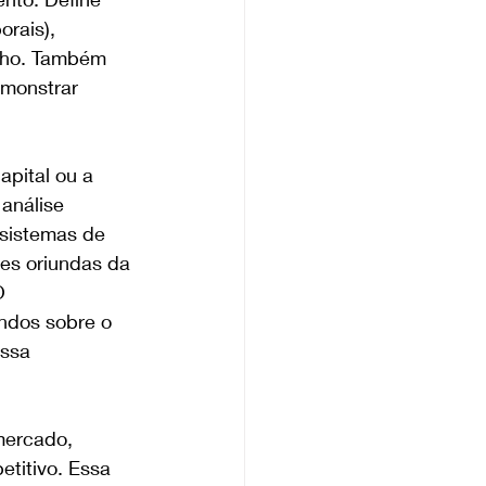
rais), 
nho. Também 
emonstrar 
apital ou a 
análise 
sistemas de 
zes oriundas da 
O 
ndos sobre o 
ssa 
mercado, 
titivo. Essa 