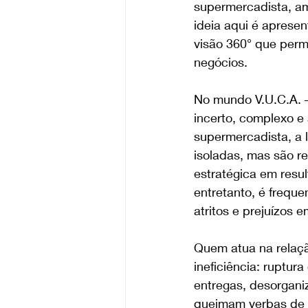
supermercadista, amb
ideia aqui é aprese
visão 360° que permi
negócios.
No mundo V.U.C.A. – 
incerto, complexo e
supermercadista, a 
isoladas, mas são r
estratégica em resu
entretanto, é frequ
atritos e prejuízos e
Quem atua na relaçã
ineficiência: ruptur
entregas, desorgani
queimam verbas de t