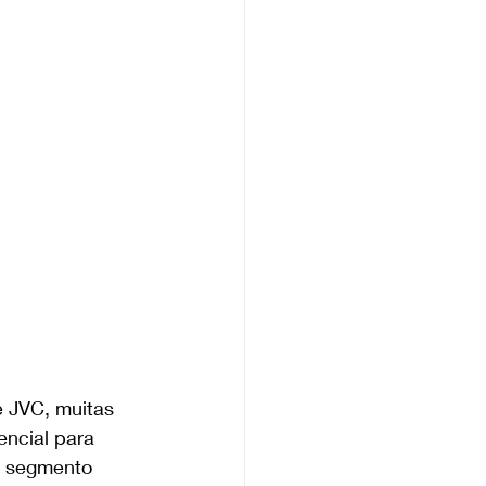
e JVC, muitas 
ncial para 
o segmento 