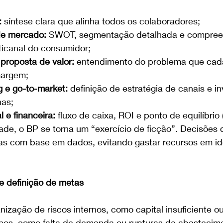
:
 síntese clara que alinha todos os colaboradores;
de mercado: 
SWOT, segmentação detalhada e compree
icanal do consumidor;
proposta de valor:
 entendimento do problema que cad
margem;
g e go-to-market:
 definição de estratégia de canais e i
as;
 e financeira:
 fluxo de caixa, ROI e ponto de equilíbrio
e, o BP se torna um “exercício de ficção”. Decisões di
s com base em dados, evitando gastar recursos em id
 e definição de metas
ização de riscos internos, como capital insuficiente ou
nos, como falta de demanda ou rupturas de abastecime