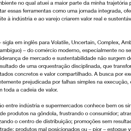
iente no qual atuei a maior parte da minha trajetória pr
ntar essas ferramentas como uma jornada integrada, o
te à indústria e ao varejo criarem valor real e sustentá
sigla em inglês para Volatile, Uncertain, Complex, Ambi
 ambíguo) – do comércio moderno, especialmente no s
liderança de mercado e sustentabilidade não surgem d
esultado de uma orquestração disciplinada, que transfo
ltados concretos e valor compartilhado. A busca por ex
entemente prejudicada por falhas simples na execução,
m toda a cadeia de valor.  
o entre indústria e supermercados conhece bem os sin
a de produtos na gôndola, frustrando o consumidor; atra
zando o centro de distribuição; promoções sem resulta
rade; produtos mal posicionados ou – pior – estoque 