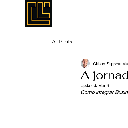
Home
Sobre nós
Se
All Posts
Clilson Filippetti
Ma
A jorna
Updated:
Mar 6
Como integrar Busin