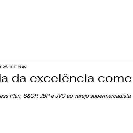
rviços
Palestras
Parceiros
Clientes
Depoi
r 5
8 min read
da da excelência comer
ess Plan, S&OP, JBP e JVC ao varejo supermercadista