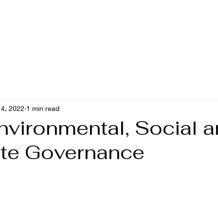
rviços
Palestras
Parceiros
Clientes
Depoi
 4, 2022
1 min read
nvironmental, Social 
te Governance