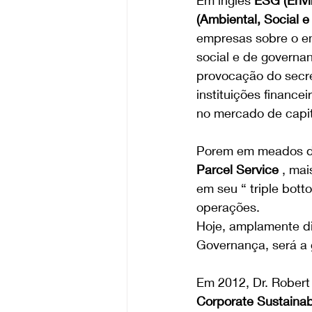
Em inglês 
ESG (Envi
(Ambiental, Social 
empresas sobre o en
social e de govern
provocação do secre
instituições finance
no mercado de capit
Porem em meados de
Parcel Service 
, mai
em seu “ triple bot
operações.
Hoje, amplamente dif
Governança, será a 
Em 2012, Dr. Robert 
Corporate Sustainab