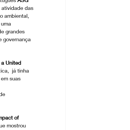
rtuguês
 ASG 
atividade das 
o ambiental, 
 uma 
de grandes 
de governança 
 
a United 
a,  já tinha 
s em suas 
de 
mpact of 
ue mostrou 