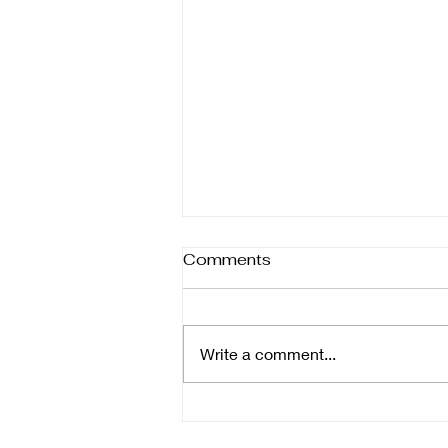
Comments
Write a comment...
Indústria e varejo: a força
da consultoria comercial