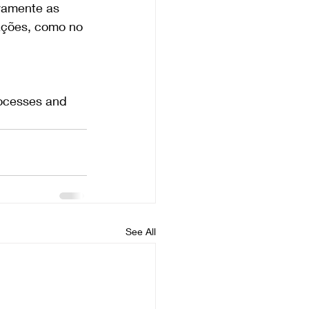
vamente as 
ações, como no 
rocesses and 
See All