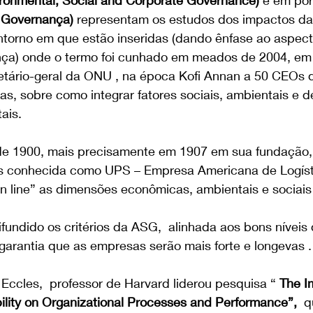
ronmental, Social and Corporate Governance) 
e em po
e Governança) 
representam os estudos dos impactos da 
torno em que estão inseridas (dando ênfase ao aspect
ança) onde o termo foi cunhado em meados de 2004, em
tário-geral da ONU , na época Kofi Annan a 50 CEOs 
iras, sobre como integrar fatores sociais, ambientais e 
ais.
 1900, mais precisamente em 1907 em sua fundação,
s conhecida como UPS – Empresa Americana de Logístic
ton line” as dimensões econômicas, ambientais e sociai
undido os critérios da ASG,  alinhada aos bons níveis 
garantia que as empresas serão mais forte e longevas .
Eccles,  professor de Harvard liderou pesquisa “ 
The I
ility on Organizational Processes and Performance”,  
q