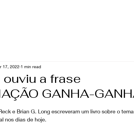
rviços
Palestras
Parceiros
Clientes
Depoi
r 17, 2022
1 min read
 ouviu a frase
IAÇÃO GANHA-GANH
Reck e Brian G. Long escreveram um livro sobre o tema
l nos dias de hoje.