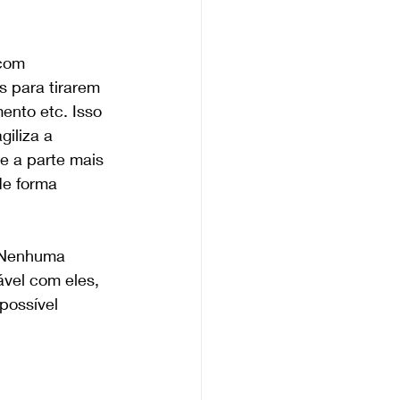
com 
 para tirarem 
nto etc. Isso 
giliza a 
e a parte mais 
de forma 
 Nenhuma 
vel com eles, 
possível 