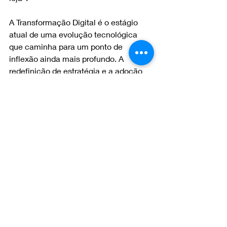
A Transformação Digital é o estágio 
atual de uma evolução tecnológica 
que caminha para um ponto de 
inflexão ainda mais profundo. A 
redefinição de estratégia e a adoção 
de uma mentalidade de 
experimentação são o preparo 
necessário para o que está por vir.
Deixem seus comentários.
Fiquem bem e até  o próximo artigo !