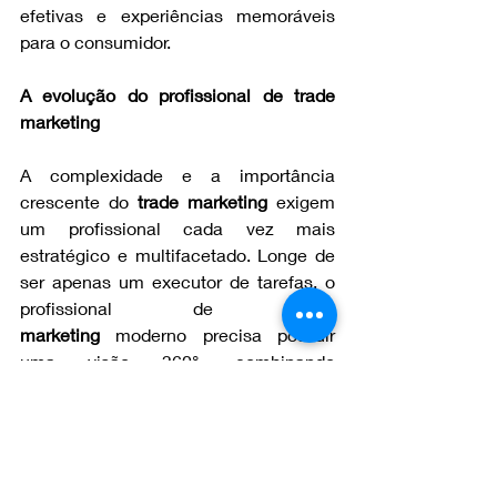
efetivas e experiências memoráveis 
para o consumidor.
A evolução do profissional de trade 
marketing
A complexidade e a importância 
crescente do 
trade marketing
 exigem 
um profissional cada vez mais 
estratégico e multifacetado. Longe de 
ser apenas um executor de tarefas, o 
profissional de 
trade 
marketing
 moderno precisa possuir 
uma visão 360°, combinando 
habilidades analíticas, de negociação, 
gestão de projetos e um profundo 
conhecimento do consumidor e do 
mercado. Ele é o elo entre as diversas 
áreas da empresa, atuando como um 