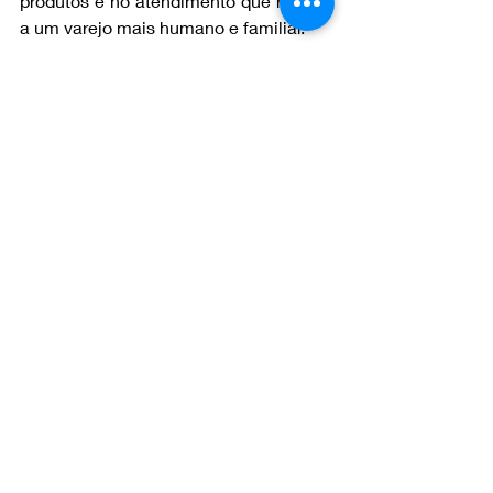
produtos e no atendimento que remete 
a um varejo mais humano e familiar.
A marca Zaffari reflete valores como 
qualidade dos produtos 
comercializados (pioneiros em 
produtos MP Premium ), integridade, 
relacionamento e comprometimento, 
que são percebidos e valorizados por 
seus clientes ao longo das gerações. A 
empresa demonstra que, mesmo em 
um setor competitivo, a construção de 
uma reputação sólida e a manutenção 
de um vínculo genuíno com o público 
podem ser mais poderosos do que a 
busca desenfreada por escala.
Por que relacionamento com cliente, 
precede a escala?